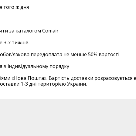
я того ж дня
вити за каталогом Comair
е 3-х тижнів
 обов'язкова передоплата не менше 50% вартості
я в індивідуальному порядку
іями «Нова Пошта». Вартість доставки розраховується 
тавки 1-3 дні територією України.