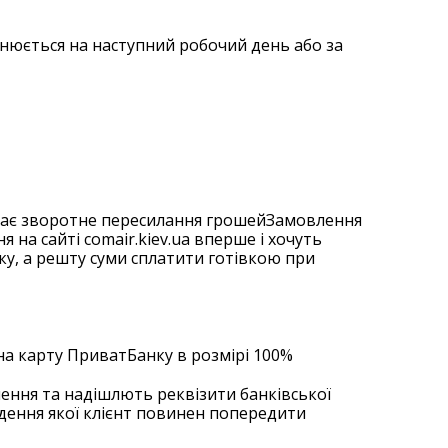
йснюється на наступний робочий день або за
ачає зворотне пересилання грошейЗамовлення
на сайті comair.kiev.ua вперше і хочуть
ку, а решту суми сплатити готівкою при
на карту ПриватБанку в розмірі 100%
лення та надішлють реквізити банківської
едення якої клієнт повинен попередити