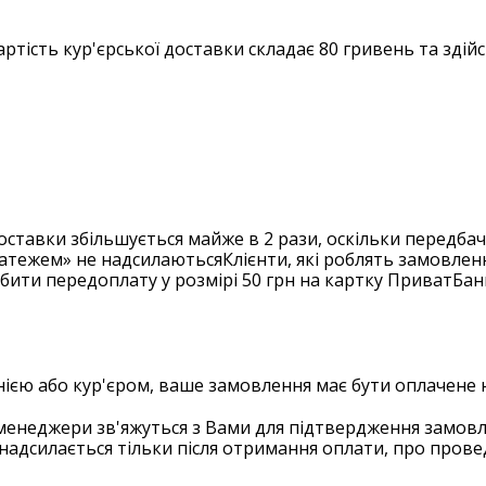
Вартість кур'єрської доставки складає 80 гривень та зді
оставки збільшується майже в 2 рази, оскільки передб
тежем» не надсилаютьсяКлієнти, які роблять замовлення 
ити передоплату у розмірі 50 грн на картку ПриватБан
нією або кур'єром, ваше замовлення має бути оплачене 
і менеджери зв'яжуться з Вами для підтвердження замов
надсилається тільки після отримання оплати, про пров