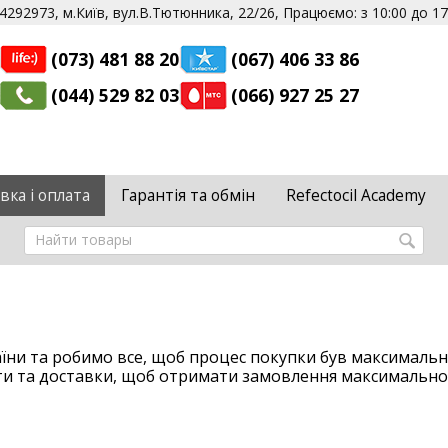
292973, м.Київ, вул.В.Тютюнника, 22/26, Працюємо: з 10:00 до 17:
(073) 481 88 20
(067) 406 33 86
(044) 529 82 03
(066) 927 25 27
вка і оплата
Гарантія та обмін
Refectocil Academy
аїни та робимо все, щоб процес покупки був максимальн
ати та доставки, щоб отримати замовлення максимальн