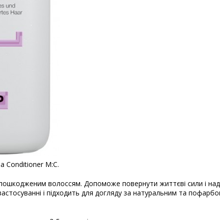
 Conditioner M:С.
а пошкодженим волоссям. Допоможе повернути життєві сили і на
застосуванні і підходить для догляду за натуральним та пофарб