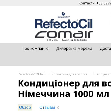
Контакти: +38(097)4
Про компанію
Дилерська мережа
Доста
RefectoCil-COMAIR
→
Косметика для волосся
→
Шампуні, к
Кондиціонер для в
Німеччина 1000 мл
Обзор
Отзывы
0