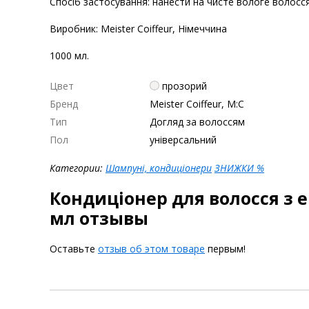
Спосіб застосування: нанести на чисте вологе волосся
Виробник: Meister Coiffeur
, Німеччина
1000 мл.
Цвет
прозорий
Бренд
Meister Coiffeur, M:С
Тип
Догляд за волоссям
Пол
універсальний
Категории:
Шампуні, кондиціонери
ЗНИЖКИ %
Кондиціонер для волосся з 
мл отзывы
Оставьте
отзыв об этом товаре
первым!