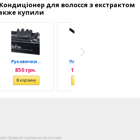
Кондиціонер для волосся з екстрактом
также купили
Рукавички Black&Pro...
Плойка для локонів Twist...
850 грн.
1 600 грн.
169
ние прямой ссылки на источник.