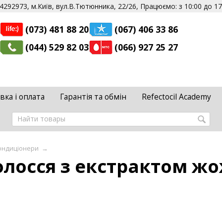
292973, м.Київ, вул.В.Тютюнника, 22/26, Працюємо: з 10:00 до 17:
(073) 481 88 20
(067) 406 33 86
(044) 529 82 03
(066) 927 25 27
вка і оплата
Гарантія та обмін
Refectocil Academy
ондиціонери
→
олосся з екстрактом ж