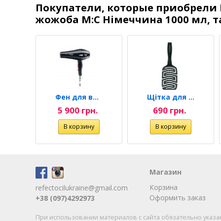
Покупатели, которые приобрели 
жожоба M:С Німеччина 1000 мл, 
Професійні перукарські ваги...
Фен для волосся Micro...
Щітка для волосся, гнучка,...
н.
5 900 грн.
690 грн.
Магазин
Корзина
refectocilukraine@gmail.com
Оформить заказ
+38 (097)4292973
При использовании материалов с сайта обязательно указа