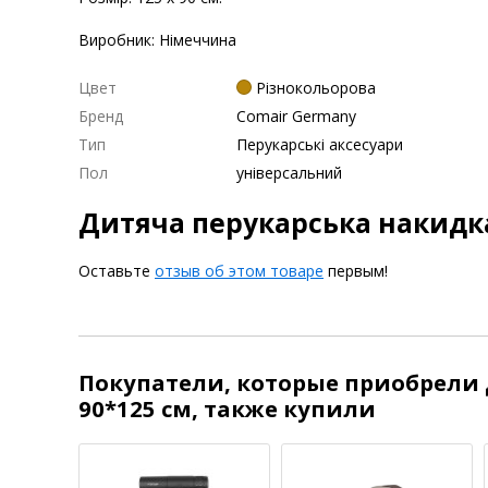
Виробник: Німеччина
Цвет
Різнокольорова
Бренд
Comair Germany
Тип
Перукарські аксесуари
Пол
універсальний
Дитяча перукарська накидка
Оставьте
отзыв об этом товаре
первым!
Покупатели, которые приобрели 
90*125 см, также купили