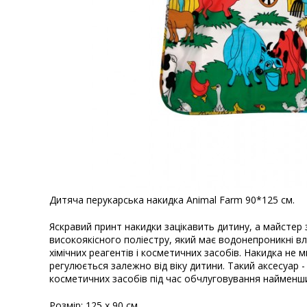
Дитяча перукарська накидка Animal Farm 90*125 см.
Яскравий принт накидки зацікавить дитину, а майстер
високоякісного поліестру, який має водонепроникні вл
хімічних реагентів і косметичних засобів. Накидка не м
регулюється залежно від віку дитини. Такий аксесуар -
косметичних засобів під час обчлуговування найменши
Розмір: 125 х 90 см.