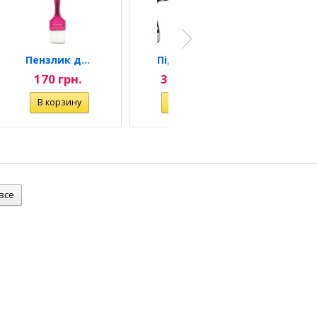
Пензлик для фарбування...
Підставка для ніг клієнта...
170 грн.
3 200 грн.
240
Машинка для стрижки волосся...
Перукарська накидка...