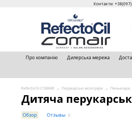
Контакти: +38(097)4
Про компанію
Дилерська мережа
Доста
RefectoCil-COMAIR
→
Перукарські аксесуари
→
Пеньюари, 
Дитяча перукарськ
Обзор
Отзывы
0