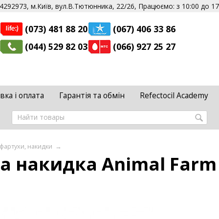
292973, м.Київ, вул.В.Тютюнника, 22/26, Працюємо: з 10:00 до 17:
(073) 481 88 20
(067) 406 33 86
(044) 529 82 03
(066) 927 25 27
вка і оплата
Гарантія та обмін
Refectocil Academy
фартухи, накидки
→
а накидка Animal Farm 