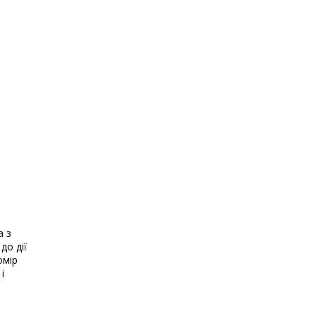
а з
до дії
омір
і