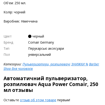
Об'єм: 250 мл.
Колір: чорний
Виробник: Німеччина
Цвет
черный
Бренд
Comair Germany
Тип
Перукарські аксесуари
Пол
універсальний
Категории:
Пульверизатори, розпилювачі
ЗНИЖКИ %
Barber
Shop для чоловіків
Автоматичний пульверизатор,
розпилювач Aqua Power Comair, 250
мл отзывы
Оставьте
отзыв об этом товаре
первым!