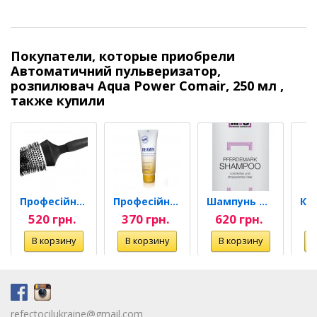
Покупатели, которые приобрели
Автоматичний пульверизатор,
розпилювач Aqua Power Comair, 250 мл ,
также купили
Професійна керамічна щітка,...
Професійний захисний крем...
Шампунь для відновлення...
520 грн.
370 грн.
620 грн.
4
refectocilukraine@gmail.com