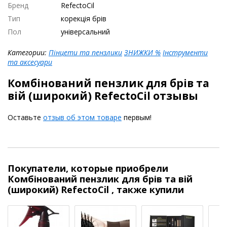
Бренд
RefectoCil
Тип
корекція брів
Пол
універсальний
Категории:
Пінцети та пензлики
ЗНИЖКИ %
Інструменти
та аксесуари
Комбінований пензлик для брів та
вій (широкий) RefectoCil отзывы
Оставьте
отзыв об этом товаре
первым!
Покупатели, которые приобрели
Комбінований пензлик для брів та вій
(широкий) RefectoCil , также купили