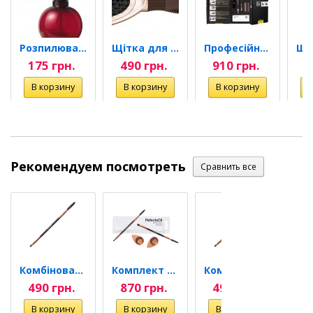
Розпилювач для води Comair...
Щітка для волосся...
Професійний набір для...
175 грн.
490 грн.
910 грн.
3
Рекомендуем посмотреть
Комбінований пензлик для...
Комплект комбінованих...
Комбінований пензлик для...
490 грн.
870 грн.
490 грн.
8