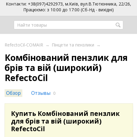
Контакти: +38(097)4292973, м.Київ, вул.В.Тютюнника, 22/26,
Працюємо: з 10:00 до 17:00 (Сб-Нд - вихідні)
RefectoCil-COMAIR
→
Пінцети та пензлики
→
Комбінований пензлик для
брів та вій (широкий)
RefectoCil
Обзор
Отзывы
0
Купить Комбінований пензлик
для брів та вій (широкий)
RefectoCil