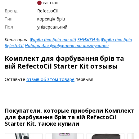
каштан
Бренд
RefectoCil
Тип
корекція брів
Пол
універсальний
Категории:
Фарба для брів та вій
ЗНИЖКИ %
Фарба для брів
RefectoCil
Набори для фарбування та ламінування
Комплект для фарбування брів та
вій RefectoCil Starter Kit отзывы
Оставьте
отзыв об этом товаре
первым!
Покупатели, которые приобрели Комплект
для фарбування брів та вій RefectoCil
Starter Kit, также купили