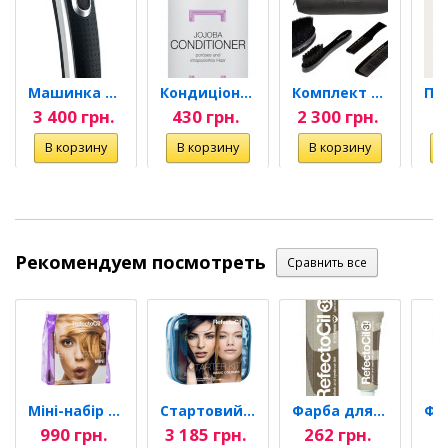
Машинка для стрижки волосся...
Кондиціонер для волосся з...
Комплект для фейда та...
3 400 грн.
430 грн.
2 300 грн.
9
Рекомендуем посмотреть
Міні-набір для фарбування...
Стартовий набір для...
Фарба для брів та вій...
990 грн.
3 185 грн.
262 грн.
2