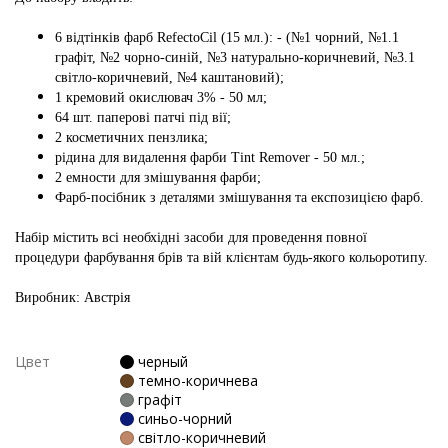
6 відтінків фарб RefectoCil (15 мл.): - (№1 чорний, №1.1
графіт, №2 чорно-синій, №3 натурально-коричневий, №3.1
світло-коричневий, №4 каштановий);
1 кремовий окислювач 3% - 50 мл;
64 шт. паперові патчі під вії;
2 косметичних пензлика;
рідина для видалення фарби Tint Remover - 50 мл.;
2 емности для змішування фарби;
Фарб-посібник з деталями змішування та експозицією фарб.
Набір містить всі необхідні засоби для проведення повної
процедури фарбування брів та вій клієнтам будь-якого кольоротипу.
Виробник: Австрія
Цвет
черный
темно-коричнева
графіт
синьо-чорний
світло-коричневий