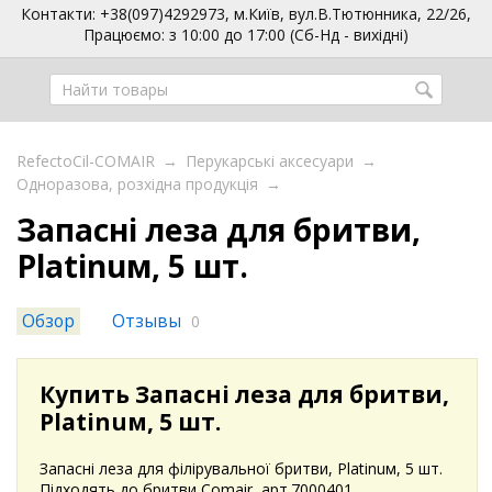
Контакти: +38(097)4292973, м.Київ, вул.В.Тютюнника, 22/26,
Працюємо: з 10:00 до 17:00 (Сб-Нд - вихідні)
RefectoCil-COMAIR
→
Перукарські аксесуари
→
Одноразова, розхідна продукція
→
Запасні леза для бритви,
Platinuм, 5 шт.
Обзор
Отзывы
0
Купить Запасні леза для бритви,
Platinuм, 5 шт.
Запасні леза для філірувальної бритви, Platinuм, 5 шт.
Підходять до бритви Comair, арт.7000401