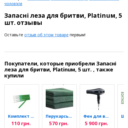
чоловіків
Запасні леза для бритви, Platinuм, 5
шт. отзывы
Оставьте
отзыв об этом товаре
первым!
Покупатели, которые приобрели Запасні
леза для бритви, Platinuм, 5 шт. , также
купили
Комплект Baby brush...
Перукарський махровий...
Фен для волосся Micro...
110 грн.
570 грн.
5 900 грн.
5