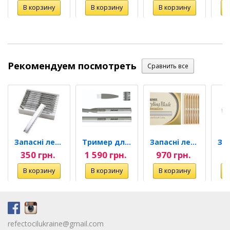
Рекомендуем посмотреть
Запасні леза для...
Тример для волосся в носі...
Запасні леза для бритви...
350 грн.
1 590 грн.
970 грн.
3
refectocilukraine@gmail.com