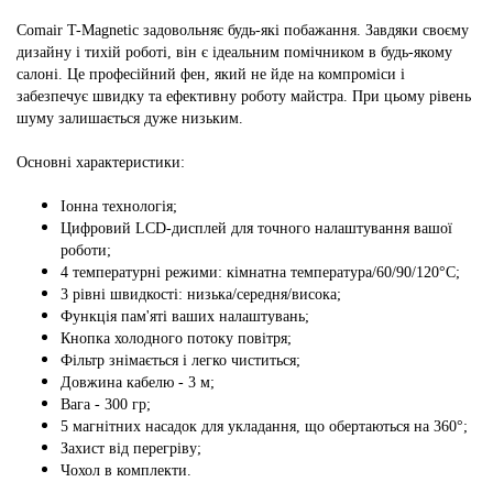
Comair T-Magnetic задовольняє будь-які побажання. Завдяки своєму
дизайну і тихій роботі, він є ідеальним помічником в будь-якому
салоні. Це професійний фен, який не йде на компроміси і
забезпечує швидку та ефективну роботу майстра. При цьому рівень
шуму залишається дуже низьким.
Основні характеристики:
Іонна технологія;
Цифровий LCD-дисплей для точного налаштування вашої
роботи;
4 температурні режими: кімнатна температура/60/90/120°C;
3 рівні швидкості: низька/середня/висока;
Функція пам'яті ваших налаштувань;
Кнопка холодного потоку повітря;
Фільтр знімається і легко чиститься;
Довжина кабелю - 3 м;
Вага - 300 гр;
5 магнітних насадок для укладання, що обертаються на 360°;
Захист від перегріву;
Чохол в комплекти.