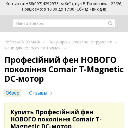
Контакти: +38(097)4292973, м.Київ, вул.В.Тютюнника, 22/26,
Працюємо: з 10:00 до 17:00 (Сб-Нд - вихідні)
RefectoCil-COMAIR
→
Перукарські електроінструменти
→
Фени для волосся та тримачі
→
Професійний фен НОВОГО
покоління Comair T-Magnetic
DC-мотор
Обзор
Отзывы
0
Купить Професійний фен
НОВОГО покоління Comair T-
Magnetic DC-мотор