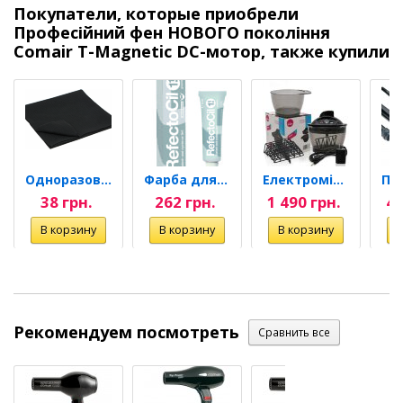
Покупатели, которые приобрели
Професійний фен НОВОГО покоління
Comair T-Magnetic DC-мотор, также купили
Одноразовий рушник, чорний,...
Фарба для брів та вій...
Електроміксер для...
38 грн.
262 грн.
1 490 грн.
4 
Рекомендуем посмотреть