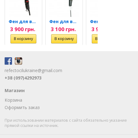
Фен для волосся TURBODRYER...
Фен для волосся Comair Top...
Фен для волосся TURBODRYER...
3 900 грн.
3 100 грн.
3 900 грн.
3 
refectocilukraine@gmail.com
+38 (097)4292973
Магазин
Корзина
Оформить заказ
При использовании материалов с сайта обязательно указание
прямой ссылки на источник.